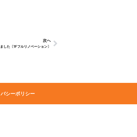
次へ
しました〔1Fフルリノベーション〕
イバシーポリシー